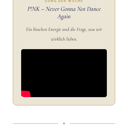
SONG DER WOCHE
P!NK – Never Gonna Not Dance
Again
Ein bisschen Energie und die Frage, was wir
wirklich lieben.
✦