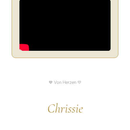
💙 Von Herzen 💛
Chrissie