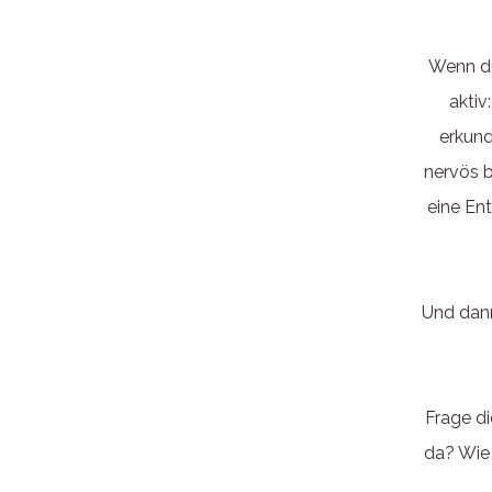
Wenn du 
aktiv
erkund
nervös b
eine En
Und dann
Frage di
da? Wie 