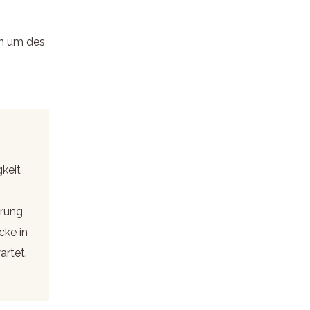
en um des
gkeit
erung
cke in
artet.