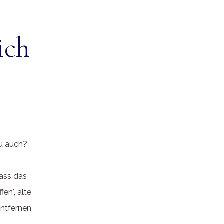
ich
du auch?
dass das
en", alte
entfernen