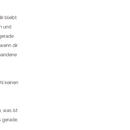
ir bleibt
ln und
 gerade
 wenn dir
rhandene
hl keinen
, was ist
s gerade,