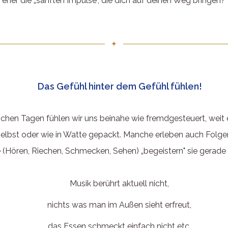
eher die „sanften Impulse", die dich auf deinen Weg bringen?
✦
Das Gefühl hinter dem Gefühl fühlen!
hen Tagen fühlen wir uns beinahe wie fremdgesteuert, weit 
elbst oder wie in Watte gepackt. Manche erleben auch Folgen
 (Hören, Riechen, Schmecken, Sehen) „begeistern" sie gerade 
Musik berührt aktuell nicht,
nichts was man im Außen sieht erfreut,
das Essen schmeckt einfach nicht etc.