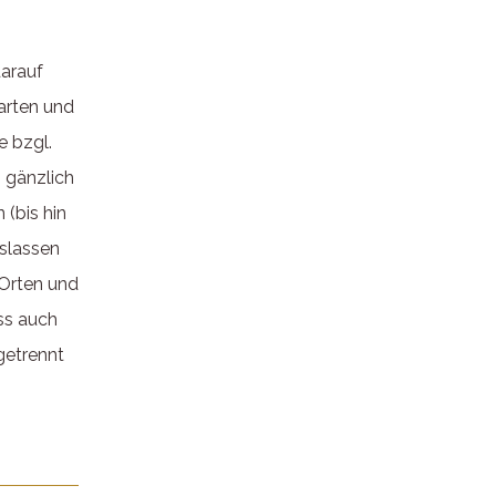
darauf
arten und
e bzgl.
n gänzlich
(bis hin
oslassen
 Orten und
ss auch
getrennt