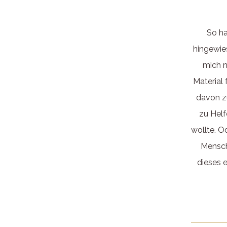
So ha
hingewie
mich n
Material 
davon z
zu Helf
wollte. O
Mensch
dieses 