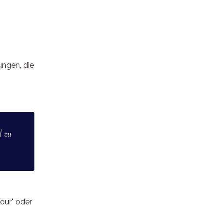
ungen, die
l zu
Tour" oder