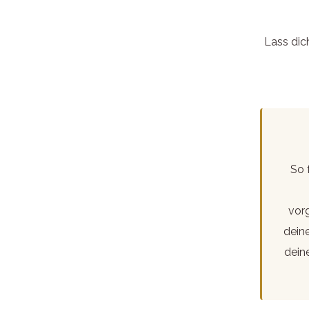
Lass dic
So 
vor
deine
dein