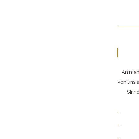
An manc
von uns s
Sinne