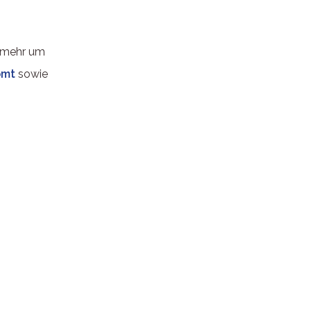
l mehr um
ömt
sowie