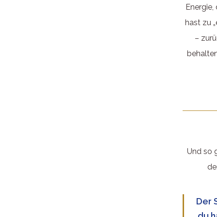
Energie,
hast zu 
– zurü
behalten
Und so g
de
Der 
du h