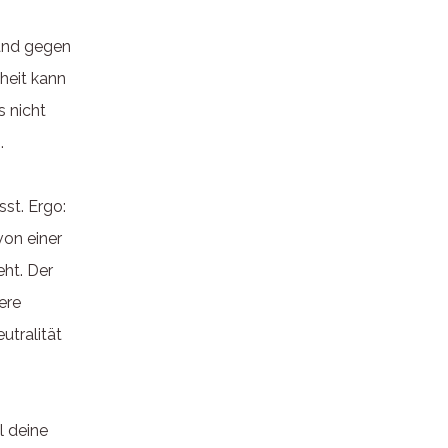
and gegen
heit kann
s nicht
.
st. Ergo:
von einer
eht. Der
sere
eutralität
l deine