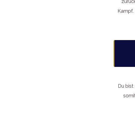
zurüc
Kampf. 
Du bist 
somit