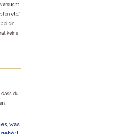
 versucht
fen etc."
bei dir
hat keine
, dass du
en.
les, was
r gehört