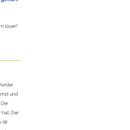
em lösen"
Wunder
mmst und
 Der
 hat. Der
 dir