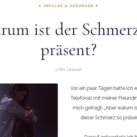
✦ IMPULSE & GEDANKEN ✦
rum ist der Schmerz
präsent?
2 Min. Lesezeit
Vor ein paar Tagen hatte ich e
Telefonat mit meiner Freundin,
mich gefragt: „Aber warum i
dieser Schmerz so präse