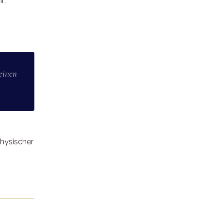
r:
deinen
hysischer