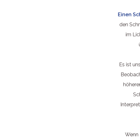
Einen Sc
den Schm
im Lic
Es ist u
Beobacht
höheren
Sch
Interpret
Wenn a