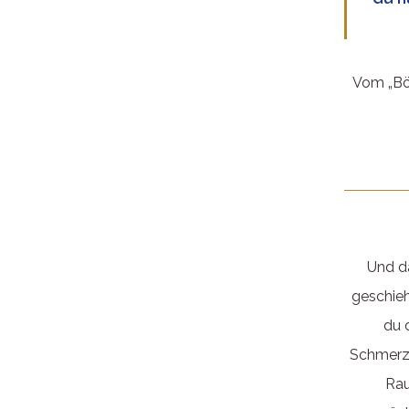
Vom „Bös
Und d
geschie
du 
Schmerz/
Rau