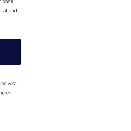
, ohne
ität und
das wird
öheren