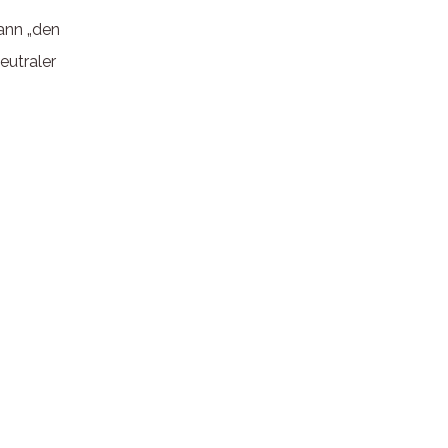
ann „den
eutraler