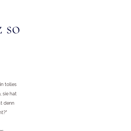
 so
in tolles
 sie hat
st denn
nt?"