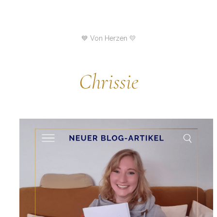
💙 Von Herzen 💛
Chrissie