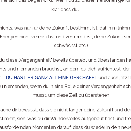
er sich das zeigen wird), wenn du zu diesen Personen gehörs
klar, dass du…
nichts, was nur für deine Zukunft bestimmt ist, dahin mitnimm
Energien nicht vermischst und verfremdest, deine Zukunftse
schwächst etc.)
du diese „Vergangenheit" bereits überlebt und überstanden h
chts und niemanden brauchst, an dem du dich aufrichtest, der 
t –
DU HAST ES GANZ ALLEINE GESCHAFFT
und auch jetzt
u niemanden, wenn du in eine Rolle deiner Vergangenheit sc
musst, um diese Zeit zu überstehen
ache dir bewusst, dass sie nicht länger deine Zukunft und de
stimmt, sieh, was du dir Wundervolles aufgebaut hast und freu
ausfordernden Momenten darauf, dass du wieder in dein neu