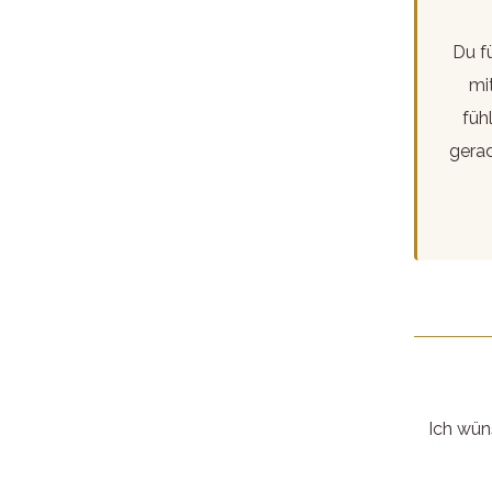
Du fü
mi
füh
gerad
Ich wüns