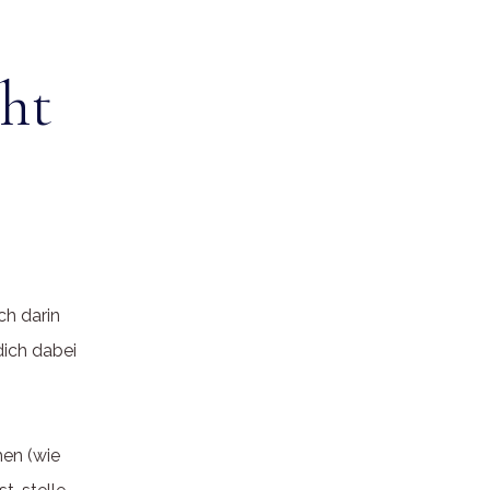
cht
ch darin
dich dabei
hen (wie