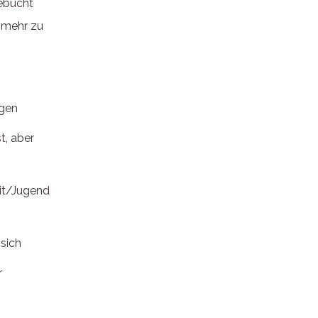
gebucht
t mehr zu
igen
t, aber
eit/Jugend
sich
r