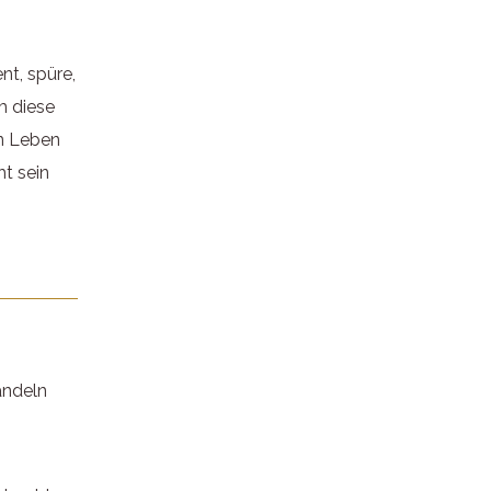
nt, spüre,
m diese
en Leben
ht sein
andeln