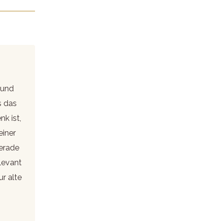
 und
s das
k ist,
einer
gerade
elevant
ur alte