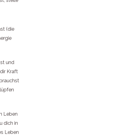
t, stelle
st (die
nergie
ast und
dir Kraft
 brauchst
hlüpfen
in Leben
 dich in
es Leben