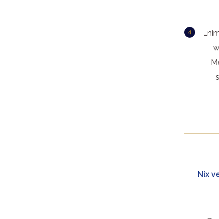
…nim
w
Me
Nix v