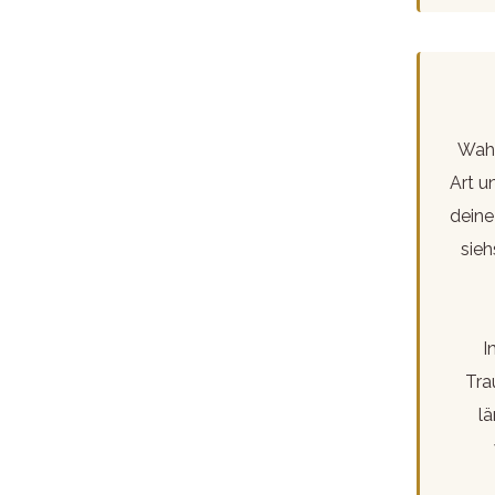
Wahr
Art u
deine
sieh
I
Tra
l