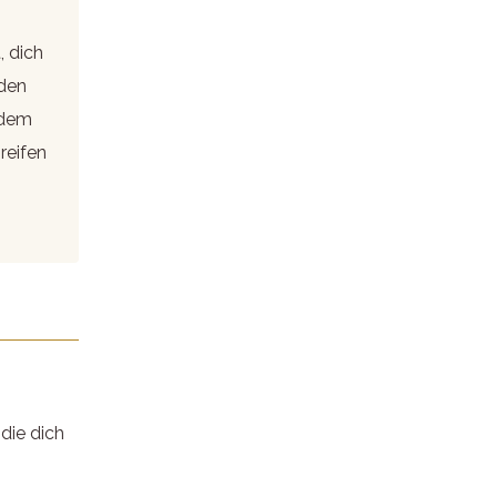
, dich
nden
edem
reifen
 die dich