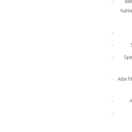
Bes
hatte
Spi
Alte F
A