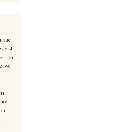
 neue
siehst
ast, du
alles
in
chon
 du
,