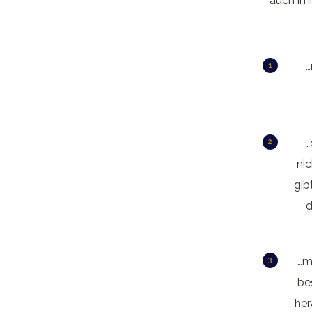
auch imm
…
…
ni
gib
d
…m
be
her