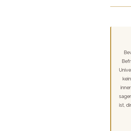
Bew
Befr
Unive
kei
inne
sagen
ist, d